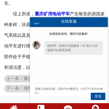
生。
综上所述，
重庆矿用电动平车
产生噪音的原因多
在线客服
种多样，涉及电机及传动系统、车轮与轨道摩擦、电
欢迎您的咨询，期待为您服务!
气系统以及其他因素。为了降低噪音，需要定期对电
动平车进行维护和保养，检查并更换磨损的部件，各
您好呀～很高兴为您服务！😊 有什么问
题都可以跟我说哦。
部件处于平稳的工作状态。同时，保持轨道的平整度
和清洁度，以及适当的润滑，也是减少噪音的措施。
上一条：重庆矩形电磁吸盘的基本技术有哪些要求？
下一条：墙壁式悬臂吊的结构有哪些优势？
发送