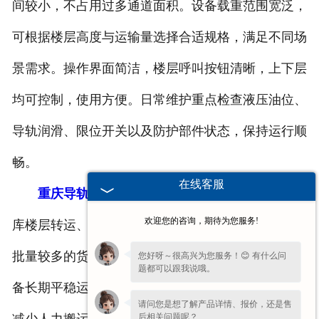
间较小，不占用过多通道面积。设备载重范围宽泛，
可根据楼层高度与运输量选择合适规格，满足不同场
景需求。操作界面简洁，楼层呼叫按钮清晰，上下层
均可控制，使用方便。日常维护重点检查液压油位、
导轨润滑、限位开关以及防护部件状态，保持运行顺
畅。
在线客服
重庆导轨液压升降货梯
广泛用于厂房上下料、仓
欢迎您的咨询，期待为您服务!
库楼层转运、商超后台补货等场景，适合重量一定、
批量较多的货物运输。规范安装、定期保养，能让设
您好呀～很高兴为您服务！😊 有什么问
题都可以跟我说哦。
备长期平稳运行，为楼层间货物流转提供平稳支持，
请问您是想了解产品详情、报价，还是售
后相关问题呢？