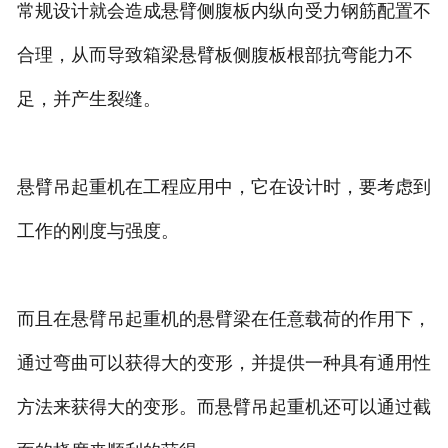
常规设计就会造成悬臂侧腹板内纵向受力钢筋配置不
合理，从而导致箱梁悬臂板侧腹板根部抗弯能力不
足，并产生裂缝。
悬臂吊起重机在工程应用中，它在设计时，要考虑到
工作的刚度与强度。
而且在悬臂吊起重机的悬臂梁在任意载荷的作用下，
通过弯曲可以获得大的变形，并提供一种具有通用性
方法来获得大的变形。而悬臂吊起重机还可以通过截