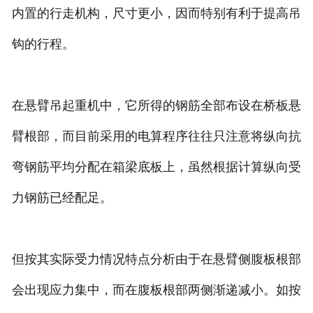
内置的行走机构，尺寸更小，因而特别有利于提高吊
钩的行程。
在悬臂吊起重机中，它所得的钢筋全部布设在桥板悬
臂根部，而目前采用的电算程序往往只注意将纵向抗
弯钢筋平均分配在箱梁底板上，虽然根据计算纵向受
力钢筋已经配足。
但按其实际受力情况特点分析由于在悬臂侧腹板根部
会出现应力集中，而在腹板根部两侧渐递减小。如按