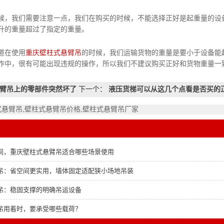
我们需要注意一点，我们在购买的时候，不能选择正好是起重量的设备
升的重量超过了指定的重量。
在使用
重庆壁柱式悬臂吊
的时候，我们运输货物的重量是要小于设备能
作中，很有可能出现违规的操作，所以我们不建议购买正好和货物重量一
臂吊上的零部件突然坏了
下一个：
液压货梯可以从这几个点看是否买的
式悬臂吊,壁柱式悬臂吊价格,壁柱式悬臂吊厂家
间，重庆壁柱式悬臂吊适合哪些场景使用
吊：省空间更实用，墙体固定适配狭小场地吊装
吊：稳固支撑的明确吊运设备
吊用着时，要承受哪些载荷？