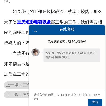
现。
如果我们的工作环境比较冷，或者比较热，那么
为了使
重庆矩形电磁吸盘
能正常的工作，我们需要相
在线客服
应的调整车间的温度，不然在使用的时候，很容易造
欢迎您的咨询，期待为您服务!
成磁力的下降。
当然还有就是我们在吊起的时候，要注意重心，
您好呀～很高兴为您服务！😊 有什么问
题都可以跟我说哦。
如果物品吊起之后，不平衡，那么需要及时的调整，
之后在正常的使用矩形电磁吸盘。
上一条：工作时怎么能没有液压平台来装卸货物呢
下一条：密级电磁吸盘没有注意这个是不行的
发送