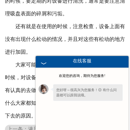
的时候，要定期的对设备进行清洗，通常是要注意清
理吸盘表面的碎屑和污垢。
还有就是在使用的时候，注意检查，设备上面有
没有出现什么松动的情况，并且对这些有松动的地方
进行加固。
在线客服
大家可能看到这里，认为在使用矩形电磁吸盘的
欢迎您的咨询，期待为您服务!
时候，对设备进行检查是比较简单的，但是如果我们
有认真的去做，其实也是比较繁琐的，所以这也是为
您好呀～很高兴为您服务！😊 有什么问
题都可以跟我说哦。
什么大家都知道对设备进行简单是好的，但是坚持不
下去的原因。所以你是否能坚持下来呢？
上一条：液压平台匀速行驶会更好