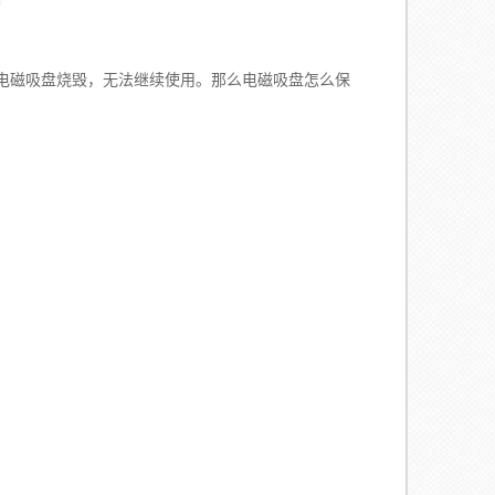
l
电磁吸盘烧毁，无法继续使用。那么电磁吸盘怎么保