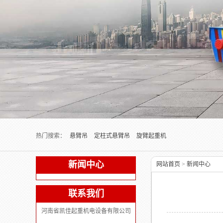
Next slide
热门搜索：
悬臂吊
定柱式悬臂吊
旋臂起重机
新闻中心
网站首页
>
新闻中心
联系我们
河南省凯佳起重机电设备有限公司