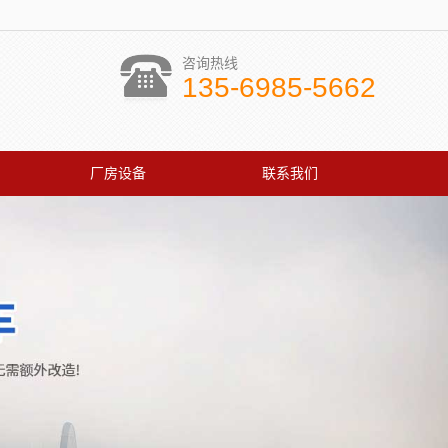
咨询热线
135-6985-5662
厂房设备
联系我们