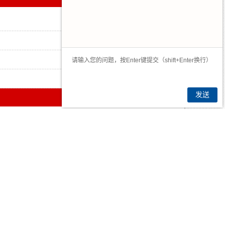
2026-07-16
2026-07-09
2026-05-07
2026-03-11
发送
庆矩形电磁吸盘
重庆电磁起重吸盘