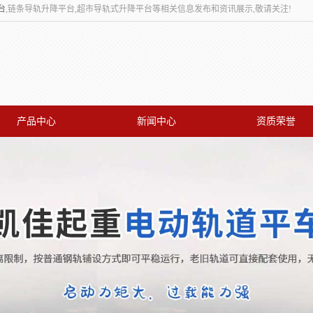
台
,链条导轨升降平台,超市导轨式升降平台等相关信息发布和资讯展示,敬请关注!
产品中心
新闻中心
资质荣誉