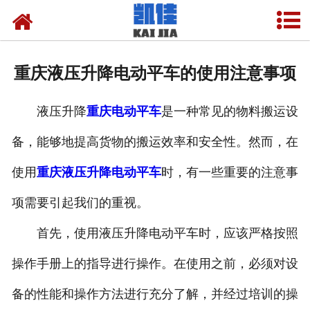
网站首页
关于我们
重庆液压升降电动平车的使用注意事项
产品中心
液压升降
重庆电动平车
是一种常见的物料搬运设
新闻中心
备，能够地提高货物的搬运效率和安全性。然而，在
资质荣誉
使用
重庆液压升降电动平车
时，有一些重要的注意事
厂房设备
项需要引起我们的重视。
联系我们
首先，使用液压升降电动平车时，应该严格按照
操作手册上的指导进行操作。在使用之前，必须对设
备的性能和操作方法进行充分了解，并经过培训的操