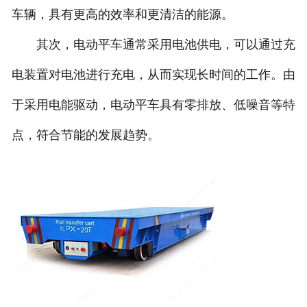
车辆，具有更高的效率和更清洁的能源。
其次，电动平车通常采用电池供电，可以通过充
电装置对电池进行充电，从而实现长时间的工作。由
于采用电能驱动，电动平车具有零排放、低噪音等特
点，符合节能的发展趋势。