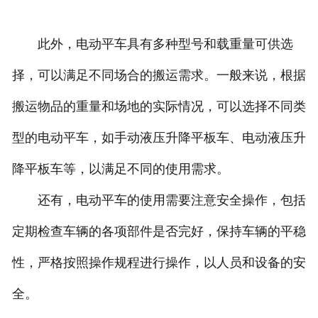
此外，电动平车具有多种型号和载重量可供选
择，可以满足不同场合的搬运需求。一般来说，根据
搬运物品的重量和场地的实际情况，可以选择不同类
型的电动平车，如手动液压升降平板车、电动液压升
降平板车等，以满足不同的使用需求。
还有，电动平车的使用需要注意安全操作，包括
定期检查车辆的各项部件是否完好，保持车辆的平稳
性，严格按照操作规程进行操作，以人员和设备的安
全。