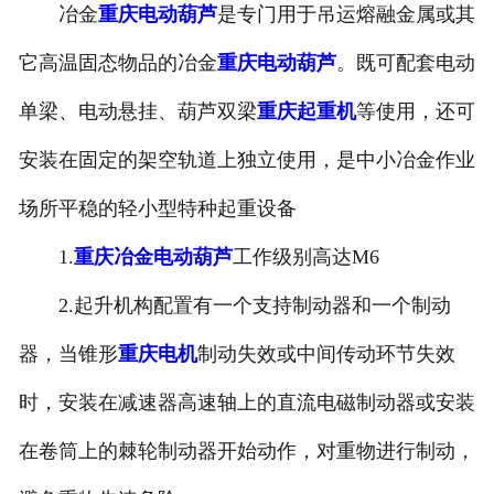
冶金
重庆电动葫芦
是专门用于吊运熔融金属或其
重庆起重电磁吸盘
它高温固态物品的冶金
重庆电动葫芦
。既可配套电动
重庆升降平台
单梁、电动悬挂、葫芦双梁
重庆起重机
等使用，还可
-
重庆液压升降平台
安装在固定的架空轨道上独立使用，是中小冶金作业
场所平稳的轻小型特种起重设备
-
重庆链条导轨式升降平台
1.
重庆冶金电动葫芦
工作级别高达M6
-
重庆液压货梯
2.起升机构配置有一个支持制动器和一个制动
-
重庆举升机
器，当锥形
重庆电机
制动失效或中间传动环节失效
重庆电动葫芦
时，安装在减速器高速轴上的直流电磁制动器或安装
重庆电动轨道平车
在卷筒上的棘轮制动器开始动作，对重物进行制动，
重庆电机