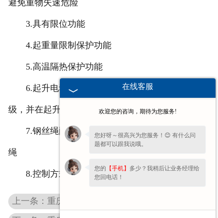
避免重物失速危险
重庆卷扬机
3.具有限位功能
4.起重量限制保护功能
重庆液压夹轨器
5.高温隔热保护功能
重庆起重机
在线客服
6.起升电动机和运行电动机的绝缘等级采用H
级，并在起升电机绕组内装有过热保护装置
欢迎您的咨询，期待为您服务!
7.钢丝绳配置冶金场合专用的高强度抗高温钢丝
您好呀～很高兴为您服务！😊 有什么问
题都可以跟我说哦。
绳
您的
【手机】
多少？我稍后让业务经理给
8.控制方式优先采用遥控控制
您回电话！
上一条：重庆欧式电动葫芦