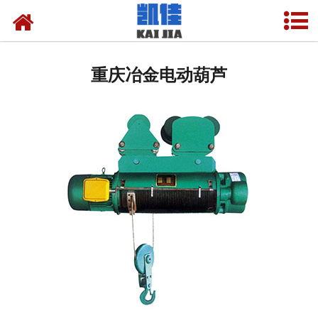
网站首页
重庆悬臂吊起重机
重庆冶金电动葫芦
-
重庆曲臂式悬臂吊
-
重庆墙壁式悬臂吊
-
重庆龙门式悬臂吊
-
重庆移动式悬臂吊
-
重庆双臂式悬臂吊
-
重庆壁行式悬臂吊
-
重庆定柱式悬臂吊